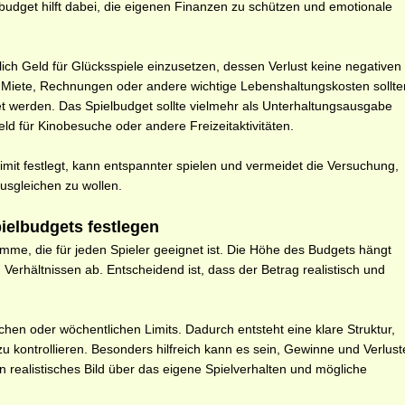
budget hilft dabei, die eigenen Finanzen zu schützen und emotionale
ich Geld für Glücksspiele einzusetzen, dessen Verlust keine negativen
. Miete, Rechnungen oder andere wichtige Lebenshaltungskosten sollte
et werden. Das Spielbudget sollte vielmehr als Unterhaltungsausgabe
eld für Kinobesuche oder andere Freizeitaktivitäten.
imit festlegt, kann entspannter spielen und vermeidet die Versuchung,
usgleichen zu wollen.
pielbudgets festlegen
umme, die für jeden Spieler geeignet ist. Die Höhe des Budgets hängt
 Verhältnissen ab. Entscheidend ist, dass der Betrag realistisch und
ichen oder wöchentlichen Limits. Dadurch entsteht eine klare Struktur,
zu kontrollieren. Besonders hilfreich kann es sein, Gewinne und Verlust
n realistisches Bild über das eigene Spielverhalten und mögliche