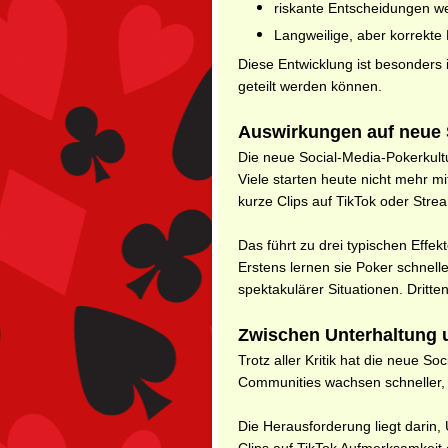
riskante Entscheidungen we
Langweilige, aber korrekte
Diese Entwicklung ist besonders
geteilt werden können.
Auswirkungen auf neue 
Die neue Social-Media-Pokerkultu
Viele starten heute nicht mehr m
kurze Clips auf TikTok oder Stre
Das führt zu drei typischen Effek
Erstens lernen sie Poker schnelle
spektakulärer Situationen. Dritte
Zwischen Unterhaltung u
Trotz aller Kritik hat die neue S
Communities wachsen schneller, un
Die Herausforderung liegt darin,
Clips auf TikTok Aufmerksamkeit e