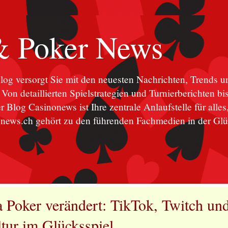
 Poker News
g versorgt Sie mit den neuesten Nachrichten, Trends un
Von detaillierten Spielstrategien und Turnierberichten bi
 Blog Casinonews ist Ihre zentrale Anlaufstelle für alle
news.ch gehört zu den führenden Fachmedien in der Glü
 Poker verändert: TikTok, Twitch un
ltur im Glücksspiel