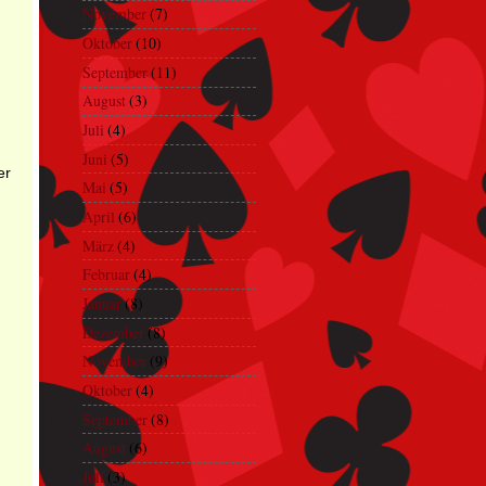
November
(7)
Oktober
(10)
September
(11)
August
(3)
Juli
(4)
Juni
(5)
er
Mai
(5)
April
(6)
März
(4)
Februar
(4)
Januar
(8)
Dezember
(8)
November
(9)
Oktober
(4)
September
(8)
August
(6)
Juli
(3)