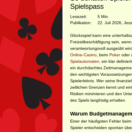
Spielspass
Lesezeit: 5 Min.
Publikation:
22. Juli 2026, Jess
Glücksspiel kann eine unterhalt
Freizeitbeschäftigung sein, wen
verantwortungsvoll ausgeübt wird
Online-Casino
, beim
Poker
oder 
Spielautomaten
, ein klar definie
ein durchdachtes Zeitmanageme
den wichtigsten Voraussetzungen 
Spielerlebnis. Wer seine finanzie
zeitlichen Grenzen kennt und ein
Risiken minimieren und den Unte
des Spiels langfristig erhalten.
Warum Budgetmanagemen
Einer der häufigsten Fehler beim 
Spieler entscheiden spontan über