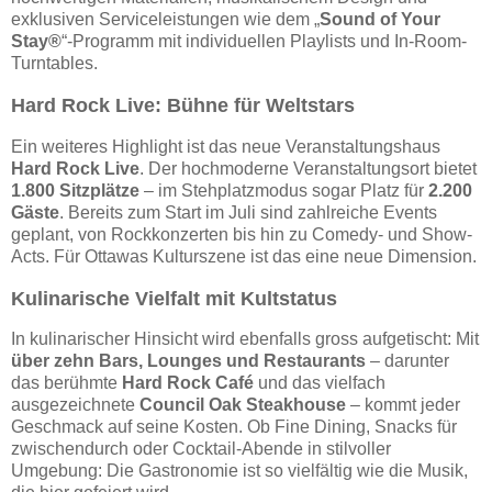
exklusiven Serviceleistungen wie dem „
Sound of Your
Stay®
“-Programm mit individuellen Playlists und In-Room-
Turntables.
Hard Rock Live: Bühne für Weltstars
Ein weiteres Highlight ist das neue Veranstaltungshaus
Hard Rock Live
. Der hochmoderne Veranstaltungsort bietet
1.800 Sitzplätze
– im Stehplatzmodus sogar Platz für
2.200
Gäste
. Bereits zum Start im Juli sind zahlreiche Events
geplant, von Rockkonzerten bis hin zu Comedy- und Show-
Acts. Für Ottawas Kulturszene ist das eine neue Dimension.
Kulinarische Vielfalt mit Kultstatus
In kulinarischer Hinsicht wird ebenfalls gross aufgetischt: Mit
über zehn Bars, Lounges und Restaurants
– darunter
das berühmte
Hard Rock Café
und das vielfach
ausgezeichnete
Council Oak Steakhouse
– kommt jeder
Geschmack auf seine Kosten. Ob Fine Dining, Snacks für
zwischendurch oder Cocktail-Abende in stilvoller
Umgebung: Die Gastronomie ist so vielfältig wie die Musik,