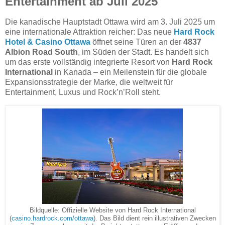
Entertainment ab Juli 2025
Die kanadische Hauptstadt Ottawa wird am 3. Juli 2025 um
eine internationale Attraktion reicher: Das neue
Hard Rock
Hotel & Casino Ottawa
öffnet seine Türen an der
4837
Albion Road South
, im Süden der Stadt. Es handelt sich
um das erste vollständig integrierte Resort von
Hard Rock
International
in Kanada – ein Meilenstein für die globale
Expansionsstrategie der Marke, die weltweit für
Entertainment, Luxus und Rock’n’Roll steht.
Bildquelle: Offizielle Website von Hard Rock International
(
casino.hardrock.com/ottawa
). Das Bild dient rein illustrativen Zwecken