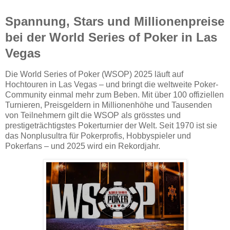
Spannung, Stars und Millionenpreise
bei der World Series of Poker in Las
Vegas
Die World Series of Poker (WSOP) 2025 läuft auf
Hochtouren in Las Vegas – und bringt die weltweite Poker-
Community einmal mehr zum Beben. Mit über 100 offiziellen
Turnieren, Preisgeldern in Millionenhöhe und Tausenden
von Teilnehmern gilt die WSOP als grösstes und
prestigeträchtigstes Pokerturnier der Welt. Seit 1970 ist sie
das Nonplusultra für Pokerprofis, Hobbyspieler und
Pokerfans – und 2025 wird ein Rekordjahr.