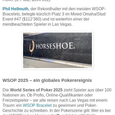
Phil Hellmuth
, der Rekordhalter mit den meisten WSOP-
Bracelets, belegte kürzlich Platz 3 im Mixed Omaha/Stud
Event #47 ($112'360) und ist weiterhin einer der
meistbeachteten Spieler in Las Vegas.
WSOP 2025 – ein globales Pokerereignis
Die
World Series of Poker 2025
zieht Spieler aus über 100
Nationen an. Ob Profis, Online-Qualifikanten oder
Freizeitspieler – sie alle reisen nach Las Vegas mit einem
Traum: ein
WSOP Bracelet
zu gewinnen und Poker-
Geschichte zu schreiben. In der Pokerszene gilt: Wer es bei