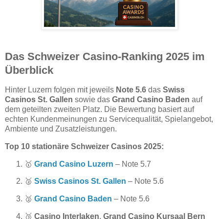
Das Schweizer Casino-Ranking 2025 im
Überblick
Hinter Luzern folgen mit jeweils
Note 5.6
das
Swiss
Casinos St. Gallen
sowie das
Grand Casino Baden
auf
dem geteilten zweiten Platz. Die Bewertung basiert auf
echten Kundenmeinungen zu Servicequalität, Spielangebot,
Ambiente und Zusatzleistungen.
Top 10 stationäre Schweizer Casinos 2025:
🥇
Grand Casino Luzern
– Note 5.7
🥈
Swiss Casinos St. Gallen
– Note 5.6
🥈
Grand Casino Baden
– Note 5.6
🥉
Casino Interlaken
,
Grand Casino Kursaal Bern