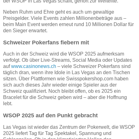
der WSOP in Las Vegas schafft, gehört zur Weltelite.
Neben Ruhm und Ehre geht es auch um gewaltige
Preisgelder. Viele Events zahlen Millionenbeträge aus –
beim Main Event werden erneut rund 10 Millionen Dollar für
den Sieger erwartet.
Schweizer Pokerfans fiebern mit
Auch in der Schweiz wird die WSOP 2025 aufmerksam
verfolgt. Ob über Live-Streams, Social Media oder Updates
auf
www.casinonews.ch
– viele Schweizer Pokerfans sind
täglich dran, wenn ihre Idole in Las Vegas an den Tischen
sitzen. Über Plattformen wie Swisspokershop.com haben
sich auch dieses Jahr wieder einige Spieler aus der
Schweiz qualifiziert. Noch bleibt offen, ob es 2025 ein
Bracelet für die Schweiz geben wird – aber die Hoffnung
lebt.
WSOP 2025 auf den Punkt gebracht
Las Vegas ist wieder das Zentrum der Pokerwelt, die WSOP
2025 liefert Tag für Tag Spektakel, Spannung und