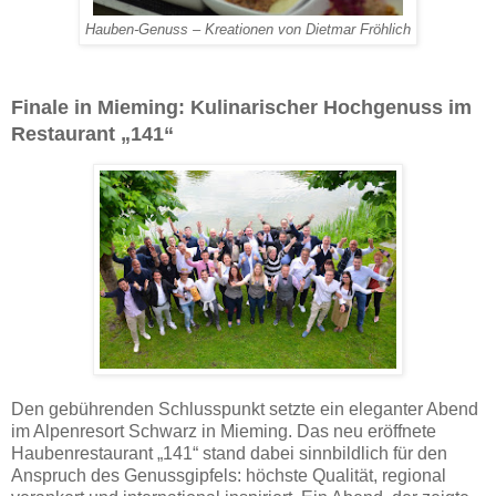
Hauben-Genuss – Kreationen von Dietmar Fröhlich
Finale in Mieming: Kulinarischer Hochgenuss im
Restaurant „141“
Den gebührenden Schlusspunkt setzte ein eleganter Abend
im Alpenresort Schwarz in Mieming. Das neu eröffnete
Haubenrestaurant „141“ stand dabei sinnbildlich für den
Anspruch des Genussgipfels: höchste Qualität, regional