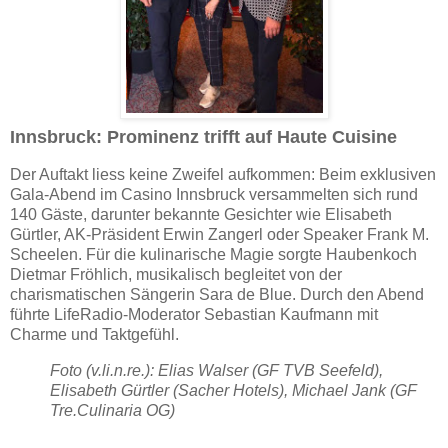
Innsbruck: Prominenz trifft auf Haute Cuisine
Der Auftakt liess keine Zweifel aufkommen: Beim exklusiven
Gala-Abend im Casino Innsbruck versammelten sich rund
140 Gäste, darunter bekannte Gesichter wie Elisabeth
Gürtler, AK-Präsident Erwin Zangerl oder Speaker Frank M.
Scheelen. Für die kulinarische Magie sorgte Haubenkoch
Dietmar Fröhlich, musikalisch begleitet von der
charismatischen Sängerin Sara de Blue. Durch den Abend
führte LifeRadio-Moderator Sebastian Kaufmann mit
Charme und Taktgefühl.
Foto (v.li.n.re.): Elias Walser (GF TVB Seefeld),
Elisabeth Gürtler (Sacher Hotels), Michael Jank (GF
Tre.Culinaria OG)