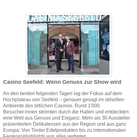
Casino Seefeld: Wenn Genuss zur Show wird
An den beiden folgenden Tagen lag der Fokus auf dem
Hochplateau von Seefeld – genauer gesagt im stilvollen
Ambiente des örtlichen Casinos. Rund 1'000
Besucher:innen strömten durch die Hallen und entdeckten
eine Welt aus Genuss und Eleganz. Mehr als 30 Aussteller
präsentierten Delikatessen aus der Region und aus ganz
Europa: Von Tiroler Edelprodukten bis zu internationalen
Feinkost-Highlights war alles vertreten.