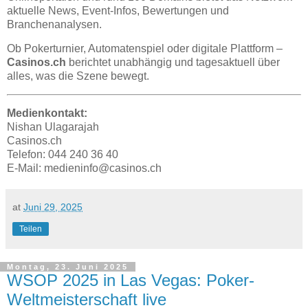
aktuelle News, Event-Infos, Bewertungen und
Branchenanalysen.
Ob Pokerturnier, Automatenspiel oder digitale Plattform –
Casinos.ch
berichtet unabhängig und tagesaktuell über
alles, was die Szene bewegt.
Medienkontakt:
Nishan Ulagarajah
Casinos.ch
Telefon: 044 240 36 40
E-Mail:
medieninfo@casinos.ch
at
Juni 29, 2025
Teilen
Montag, 23. Juni 2025
WSOP 2025 in Las Vegas: Poker-
Weltmeisterschaft live