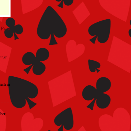
 Post
lange
ich in
ber