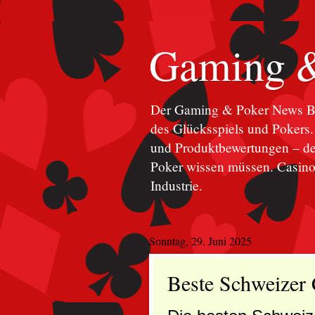
Gaming &
Der Gaming & Poker News Blo
des Glücksspiels und Pokers. 
und Produktbewertungen – der
Poker wissen müssen. Casino
Industrie.
Sonntag, 29. Juni 2025
Beste Schweizer