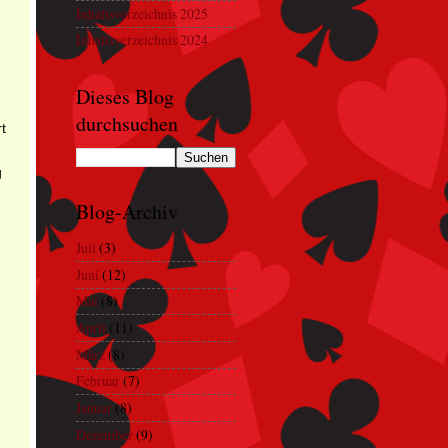
Inhaltsverzeichnis 2025
Inhaltsverzeichnis 2024
Dieses Blog
durchsuchen
t
g
Blog-Archiv
Juli
(3)
Juni
(12)
Mai
(8)
April
(11)
März
(8)
Februar
(7)
Januar
(8)
Dezember
(9)