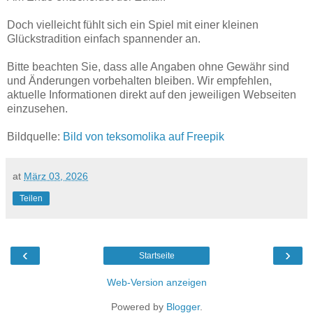
Doch vielleicht fühlt sich ein Spiel mit einer kleinen
Glückstradition einfach spannender an.
Bitte beachten Sie, dass alle Angaben ohne Gewähr sind
und Änderungen vorbehalten bleiben. Wir empfehlen,
aktuelle Informationen direkt auf den jeweiligen Webseiten
einzusehen.
Bildquelle:
Bild von teksomolika auf Freepik
at
März 03, 2026
Teilen
‹
›
Startseite
Web-Version anzeigen
Powered by
Blogger
.