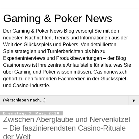
Gaming & Poker News
Der Gaming & Poker News Blog versorgt Sie mit den
neuesten Nachrichten, Trends und Informationen aus der
Welt des Glücksspiels und Pokers. Von detaillierten
Spielstrategien und Turnierberichten bis hin zu
Experteninterviews und Produktbewertungen – der Blog
Casinonews ist Ihre zentrale Anlaufstelle für alles, was Sie
über Gaming und Poker wissen müssen. Casinonews.ch
gehört zu den führenden Fachmedien in der Glücksspiel-
und Casino-Industrie.
▼
Dienstag, 3. März 2026
Zwischen Aberglaube und Nervenkitzel
– Die faszinierendsten Casino-Rituale
der Welt