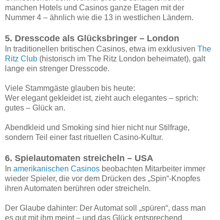
manchen Hotels und Casinos ganze Etagen mit der
Nummer 4 – ähnlich wie die 13 in westlichen Ländern.
5. Dresscode als Glücksbringer – London
In traditionellen britischen Casinos, etwa im exklusiven
The
Ritz Club
(historisch im The Ritz London beheimatet), galt
lange ein strenger Dresscode.
Viele Stammgäste glauben bis heute:
Wer elegant gekleidet ist, zieht auch elegantes – sprich:
gutes – Glück an.
Abendkleid und Smoking sind hier nicht nur Stilfrage,
sondern Teil einer fast rituellen Casino-Kultur.
6. Spielautomaten streicheln – USA
In
amerikanischen Casinos
beobachten Mitarbeiter immer
wieder Spieler, die vor dem Drücken des „Spin“-Knopfes
ihren Automaten berühren oder streicheln.
Der Glaube dahinter: Der Automat soll „spüren“, dass man
es gut mit ihm meint – und das Glück entsprechend