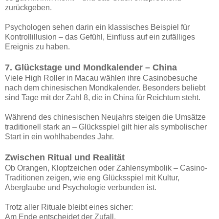
zurückgeben.
Psychologen sehen darin ein klassisches Beispiel für
Kontrollillusion – das Gefühl, Einfluss auf ein zufälliges
Ereignis zu haben.
7. Glückstage und Mondkalender – China
Viele High Roller in Macau wählen ihre Casinobesuche
nach dem chinesischen Mondkalender. Besonders beliebt
sind Tage mit der Zahl 8, die in China für Reichtum steht.
Während des chinesischen Neujahrs steigen die Umsätze
traditionell stark an – Glücksspiel gilt hier als symbolischer
Start in ein wohlhabendes Jahr.
Zwischen Ritual und Realität
Ob Orangen, Klopfzeichen oder Zahlensymbolik – Casino-
Traditionen zeigen, wie eng Glücksspiel mit Kultur,
Aberglaube und Psychologie verbunden ist.
Trotz aller Rituale bleibt eines sicher:
Am Ende entscheidet der Zufall.