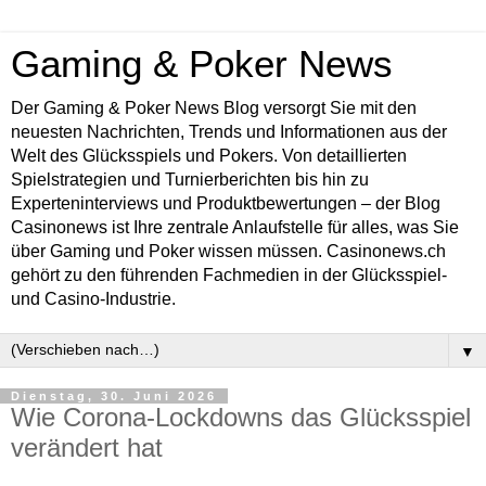
Gaming & Poker News
Der Gaming & Poker News Blog versorgt Sie mit den
neuesten Nachrichten, Trends und Informationen aus der
Welt des Glücksspiels und Pokers. Von detaillierten
Spielstrategien und Turnierberichten bis hin zu
Experteninterviews und Produktbewertungen – der Blog
Casinonews ist Ihre zentrale Anlaufstelle für alles, was Sie
über Gaming und Poker wissen müssen. Casinonews.ch
gehört zu den führenden Fachmedien in der Glücksspiel-
und Casino-Industrie.
▼
Dienstag, 30. Juni 2026
Wie Corona-Lockdowns das Glücksspiel
verändert hat