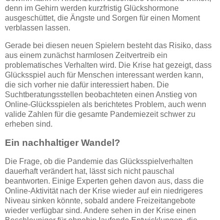
denn im Gehirn werden kurzfristig Glückshormone
ausgeschüttet, die Ängste und Sorgen für einen Moment
verblassen lassen.
Gerade bei diesen neuen Spielern besteht das Risiko, dass
aus einem zunächst harmlosen Zeitvertreib ein
problematisches Verhalten wird. Die Krise hat gezeigt, dass
Glücksspiel auch für Menschen interessant werden kann,
die sich vorher nie dafür interessiert haben. Die
Suchtberatungsstellen beobachteten einen Anstieg von
Online-Glücksspielen als berichtetes Problem, auch wenn
valide Zahlen für die gesamte Pandemiezeit schwer zu
erheben sind.
Ein nachhaltiger Wandel?
Die Frage, ob die Pandemie das Glücksspielverhalten
dauerhaft verändert hat, lässt sich nicht pauschal
beantworten. Einige Experten gehen davon aus, dass die
Online-Aktivität nach der Krise wieder auf ein niedrigeres
Niveau sinken könnte, sobald andere Freizeitangebote
wieder verfügbar sind. Andere sehen in der Krise einen