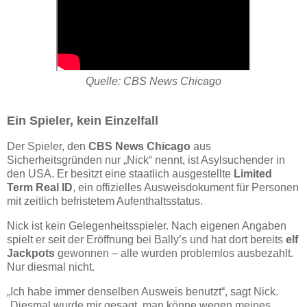
Quelle: CBS News Chicago
Ein Spieler, kein Einzelfall
Der Spieler, den
CBS News Chicago
aus
Sicherheitsgründen nur „Nick“ nennt, ist Asylsuchender in
den USA. Er besitzt eine staatlich ausgestellte
Limited
Term Real ID
, ein offizielles Ausweisdokument für Personen
mit zeitlich befristetem Aufenthaltsstatus.
Nick ist kein Gelegenheitsspieler. Nach eigenen Angaben
spielt er seit der Eröffnung bei Bally’s und hat dort bereits
elf
Jackpots
gewonnen – alle wurden problemlos ausbezahlt.
Nur diesmal nicht.
„Ich habe immer denselben Ausweis benutzt“, sagt Nick.
„Diesmal wurde mir gesagt, man könne wegen meines