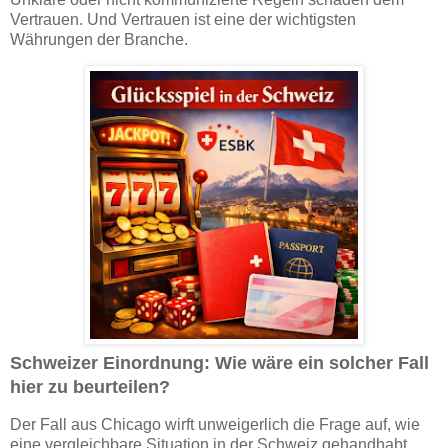
Vertrauen. Und Vertrauen ist eine der wichtigsten
Währungen der Branche.
Schweizer Einordnung: Wie wäre ein solcher Fall
hier zu beurteilen?
Der Fall aus Chicago wirft unweigerlich die Frage auf, wie
eine vergleichbare Situation in der Schweiz gehandhabt