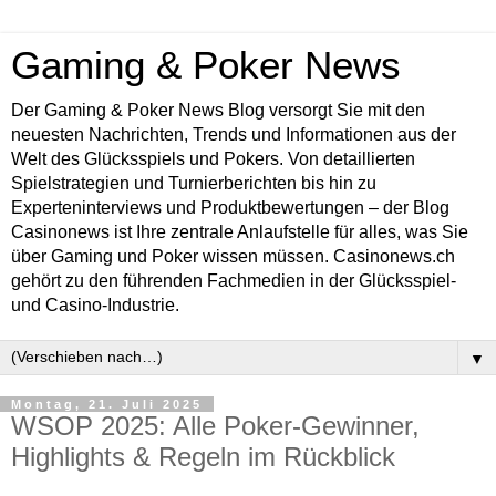
Gaming & Poker News
Der Gaming & Poker News Blog versorgt Sie mit den
neuesten Nachrichten, Trends und Informationen aus der
Welt des Glücksspiels und Pokers. Von detaillierten
Spielstrategien und Turnierberichten bis hin zu
Experteninterviews und Produktbewertungen – der Blog
Casinonews ist Ihre zentrale Anlaufstelle für alles, was Sie
über Gaming und Poker wissen müssen. Casinonews.ch
gehört zu den führenden Fachmedien in der Glücksspiel-
und Casino-Industrie.
▼
Montag, 21. Juli 2025
WSOP 2025: Alle Poker-Gewinner,
Highlights & Regeln im Rückblick