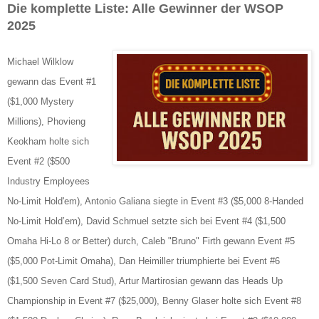
Die komplette Liste: Alle Gewinner der WSOP
2025
Michael Wilklow
gewann das Event #1
($1,000 Mystery
Millions), Phovieng
Keokham holte sich
Event #2 ($500
Industry Employees
No-Limit Hold'em), Antonio Galiana siegte in Event #3 ($5,000 8-Handed
No-Limit Hold’em), David Schmuel setzte sich bei Event #4 ($1,500
Omaha Hi-Lo 8 or Better) durch, Caleb "Bruno" Firth gewann Event #5
($5,000 Pot-Limit Omaha), Dan Heimiller triumphierte bei Event #6
($1,500 Seven Card Stud), Artur Martirosian gewann das Heads Up
Championship in Event #7 ($25,000), Benny Glaser holte sich Event #8