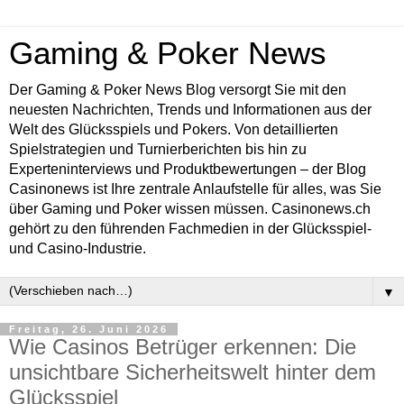
Gaming & Poker News
Der Gaming & Poker News Blog versorgt Sie mit den
neuesten Nachrichten, Trends und Informationen aus der
Welt des Glücksspiels und Pokers. Von detaillierten
Spielstrategien und Turnierberichten bis hin zu
Experteninterviews und Produktbewertungen – der Blog
Casinonews ist Ihre zentrale Anlaufstelle für alles, was Sie
über Gaming und Poker wissen müssen. Casinonews.ch
gehört zu den führenden Fachmedien in der Glücksspiel-
und Casino-Industrie.
▼
Freitag, 26. Juni 2026
Wie Casinos Betrüger erkennen: Die
unsichtbare Sicherheitswelt hinter dem
Glücksspiel