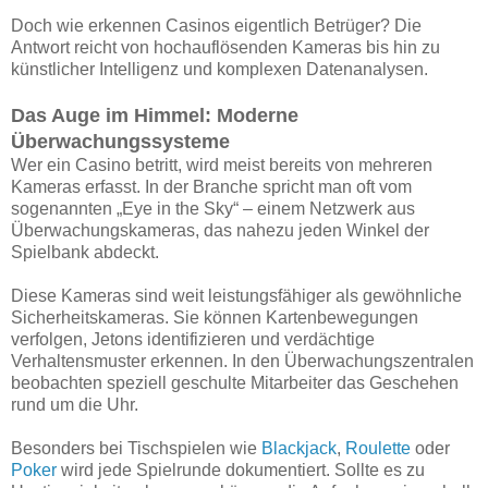
Doch wie erkennen Casinos eigentlich Betrüger? Die
Antwort reicht von hochauflösenden Kameras bis hin zu
künstlicher Intelligenz und komplexen Datenanalysen.
Das Auge im Himmel: Moderne
Überwachungssysteme
Wer ein Casino betritt, wird meist bereits von mehreren
Kameras erfasst. In der Branche spricht man oft vom
sogenannten „Eye in the Sky“ – einem Netzwerk aus
Überwachungskameras, das nahezu jeden Winkel der
Spielbank abdeckt.
Diese Kameras sind weit leistungsfähiger als gewöhnliche
Sicherheitskameras. Sie können Kartenbewegungen
verfolgen, Jetons identifizieren und verdächtige
Verhaltensmuster erkennen. In den Überwachungszentralen
beobachten speziell geschulte Mitarbeiter das Geschehen
rund um die Uhr.
Besonders bei Tischspielen wie
Blackjack
,
Roulette
oder
Poker
wird jede Spielrunde dokumentiert. Sollte es zu