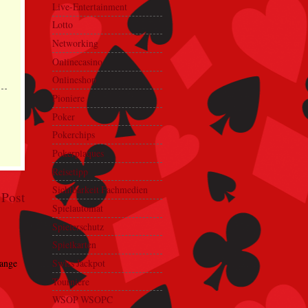
Live-Entertainment
Lotto
Networking
Onlinecasino
Onlineshop
Pioniere
Poker
Pokerchips
Pokerplaques
Reisetipp
Sichtbarkeit Fachmedien
 Post
Spielautomat
Spielerschutz
Spielkarten
Swiss Jackpot
lange
Tourniere
WSOP WSOPC