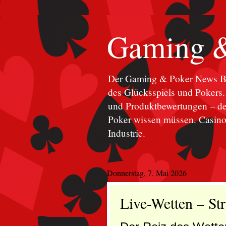
Gaming &
Der Gaming & Poker News Blo
des Glücksspiels und Pokers. 
und Produktbewertungen – der
Poker wissen müssen. Casino
Industrie.
Donnerstag, 7. Mai 2026
Live-Wetten – St