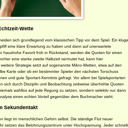
Echtzeit-Wette
heiden sich grundlegend vom klassischen Tipp vor dem Spiel. Ein kluge
pfiff eine klare Erwartung zu haben und dann auf unerwartete
er haushohe Favorit früh in Rückstand, werden die Quoten für einen
 vorher eine starke zweite Halbzeit vermutet hat, kann hier
e weitere Strategie setzt auf sogenannte Mikro-Wetten, etwa auf den
elbe Karte oder ob ein bestimmter Spieler den nächsten Torschuss
onen und gute Sportart-Kenntnis gefragt. Vor allem bei Spielsportarten
en sich durch Disziplin und Beobachtung zeitweise überhöhte Quoten
 niemals wahllos auf jede Regung zu setzen, sondern selektiv nur dann
nalyse einen echten Vorteil gegenüber dem Buchmacher sieht.
im Sekundentakt
en liegt im menschlichen Gehirn selbst. Die ständige Flut neuer
 Uhr setzen das Belohnungszentrum unter Hochspannung. Jeder schnell