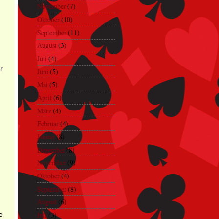
November
(7)
Oktober
(10)
September
(11)
August
(3)
Juli
(4)
r
Juni
(5)
Mai
(5)
April
(6)
März
(4)
Februar
(4)
Januar
(8)
Dezember
(8)
November
(9)
Oktober
(4)
September
(8)
August
(6)
e
Juli
(3)