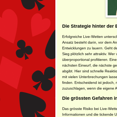
Die Strategie hinter der 
Erfolgreiche Live-Wetten untersc
Ansatz besteht darin, vor dem An
Entwicklungen zu lauern. Geht d
Sieg plötzlich sehr attraktiv. Wer
überproportional profitieren. Ein
nächsten Einwurf, die nächste g
abgibt. Hier sind schnelle Reakti
mit vielen Unterbrechungen lass
finden. Entscheidend ist jedoch,
zuzuschlagen, wenn die eigene A
Die grössten Gefahren 
Das grösste Risiko bei Live-Wett
Informationen und die tickende