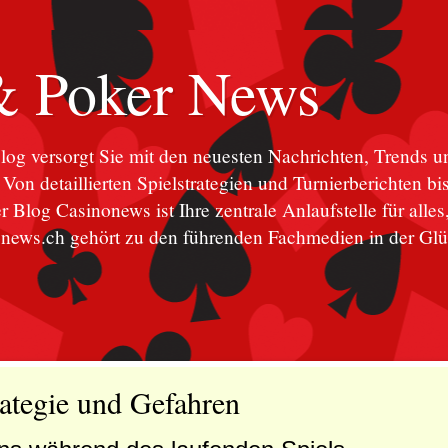
 Poker News
g versorgt Sie mit den neuesten Nachrichten, Trends un
Von detaillierten Spielstrategien und Turnierberichten bi
 Blog Casinonews ist Ihre zentrale Anlaufstelle für alle
news.ch gehört zu den führenden Fachmedien in der Glü
rategie und Gefahren