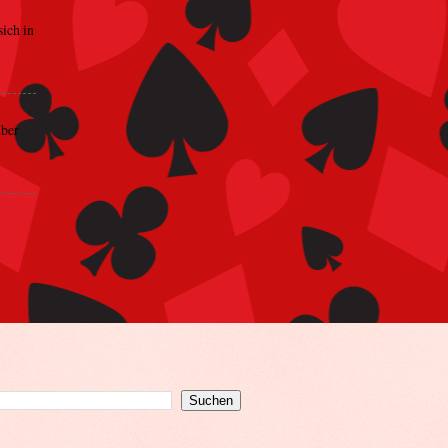
ich in
ber