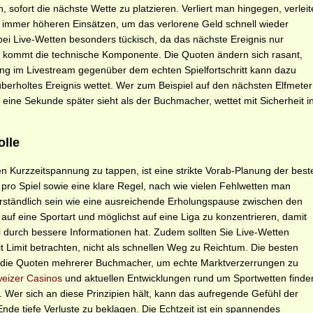
, sofort die nächste Wette zu platzieren. Verliert man hingegen, verleit
t immer höheren Einsätzen, um das verlorene Geld schnell wieder
 bei Live-Wetten besonders tückisch, da das nächste Ereignis nur
u kommt die technische Komponente. Die Quoten ändern sich rasant,
ung im Livestream gegenüber dem echten Spielfortschritt kann dazu
überholtes Ereignis wettet. Wer zum Beispiel auf den nächsten Elfmeter
 eine Sekunde später sieht als der Buchmacher, wettet mit Sicherheit i
olle
gen Kurzzeitspannung zu tappen, ist eine strikte Vorab-Planung der best
s pro Spiel sowie eine klare Regel, nach wie vielen Fehlwetten man
erständlich sein wie eine ausreichende Erholungspause zwischen den
ur auf eine Sportart und möglichst auf eine Liga zu konzentrieren, damit
il durch bessere Informationen hat. Zudem sollten Sie Live-Wetten
it Limit betrachten, nicht als schnellen Weg zu Reichtum. Die besten
ch die Quoten mehrerer Buchmacher, um echte Marktverzerrungen zu
eizer Casinos
und aktuellen Entwicklungen rund um Sportwetten finde
h. Wer sich an diese Prinzipien hält, kann das aufregende Gefühl der
de tiefe Verluste zu beklagen. Die Echtzeit ist ein spannendes