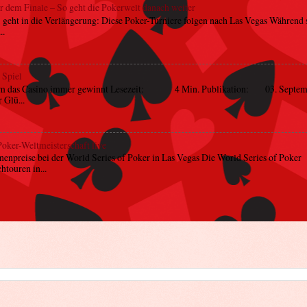
dem Finale – So geht die Pokerwelt danach weiter
 geht in die Verlängerung: Diese Poker-Turniere folgen nach Las Vegas Während s
..
 Spiel
um das Casino immer gewinnt Lesezeit: 4 Min. Publikation: 03. Septem
 Glü...
oker-Weltmeisterschaft live
nenpreise bei der World Series of Poker in Las Vegas Die World Series of Poker
touren in...