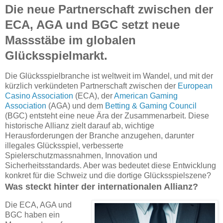
Die neue Partnerschaft zwischen der
ECA, AGA und BGC setzt neue
Massstäbe im globalen
Glücksspielmarkt.
Die Glücksspielbranche ist weltweit im Wandel, und mit der
kürzlich verkündeten Partnerschaft zwischen der
European
Casino Association
(ECA), der
American Gaming
Association
(AGA) und dem
Betting & Gaming Council
(BGC) entsteht eine neue Ära der Zusammenarbeit. Diese
historische Allianz zielt darauf ab, wichtige
Herausforderungen der Branche anzugehen, darunter
illegales Glücksspiel, verbesserte
Spielerschutzmassnahmen, Innovation und
Sicherheitsstandards. Aber was bedeutet diese Entwicklung
konkret für die Schweiz und die dortige Glücksspielszene?
Was steckt hinter der internationalen Allianz?
Die ECA, AGA und
BGC haben ein