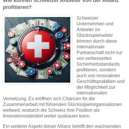
Wie können Schweizer Anbieter von der Allianz
profitieren?
Schweizer
Unternehmen und
Anbieter im
Glücksspielsektor
können durch diese
internationale
Partnerschaft nicht nur
von verbesserten
Sicherheitsstandards
profitieren, sondern
auch von innovativen
Geschäftspraktiken und
der Möglichkeit zur
internationalen
Vernetzung. Es eröffnen sich Chancen für die
Zusammenarbeit mit führenden Glücksspielorganisationen
weltweit, wodurch die Schweiz ihre Position als
Innovationsstandort weiter ausbauen kann.
Ein weiterer Aspekt dieser Allianz betrifft den wachsenden