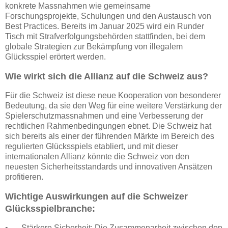
konkrete Massnahmen wie gemeinsame
Forschungsprojekte, Schulungen und den Austausch von
Best Practices. Bereits im Januar 2025 wird ein Runder
Tisch mit Strafverfolgungsbehörden stattfinden, bei dem
globale Strategien zur Bekämpfung von illegalem
Glücksspiel erörtert werden.
Wie wirkt sich die Allianz auf die Schweiz aus?
Für die Schweiz ist diese neue Kooperation von besonderer
Bedeutung, da sie den Weg für eine weitere Verstärkung der
Spielerschutzmassnahmen und eine Verbesserung der
rechtlichen Rahmenbedingungen ebnet. Die Schweiz hat
sich bereits als einer der führenden Märkte im Bereich des
regulierten Glücksspiels etabliert, und mit dieser
internationalen Allianz könnte die Schweiz von den
neuesten Sicherheitsstandards und innovativen Ansätzen
profitieren.
Wichtige Auswirkungen auf die Schweizer
Glücksspielbranche:
•
Stärkere Sicherheit: Die Zusammenarbeit zwischen den