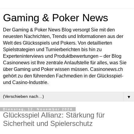
Gaming & Poker News
Der Gaming & Poker News Blog versorgt Sie mit den
neuesten Nachrichten, Trends und Informationen aus der
Welt des Glücksspiels und Pokers. Von detaillierten
Spielstrategien und Turnierberichten bis hin zu
Experteninterviews und Produktbewertungen – der Blog
Casinonews ist Ihre zentrale Anlaufstelle für alles, was Sie
über Gaming und Poker wissen müssen. Casinonews.ch
gehört zu den führenden Fachmedien in der Glücksspiel-
und Casino-Industrie.
▼
Dienstag, 12. November 2024
Glücksspiel Allianz: Stärkung für
Sicherheit und Spielerschutz