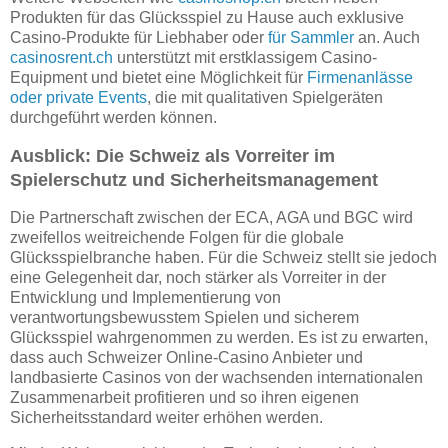
Produkten für das Glücksspiel zu Hause auch exklusive
Casino-Produkte für Liebhaber oder
für Sammler
an. Auch
casinosrent.ch
unterstützt mit erstklassigem Casino-
Equipment und bietet eine Möglichkeit für
Firmenanlässe
oder private Events
, die mit qualitativen Spielgeräten
durchgeführt werden können.
Ausblick: Die Schweiz als Vorreiter im
Spielerschutz und Sicherheitsmanagement
Die Partnerschaft zwischen der ECA, AGA und BGC wird
zweifellos weitreichende Folgen für die globale
Glücksspielbranche haben. Für die Schweiz stellt sie jedoch
eine Gelegenheit dar, noch stärker als Vorreiter in der
Entwicklung und Implementierung von
verantwortungsbewusstem Spielen und sicherem
Glücksspiel wahrgenommen zu werden. Es ist zu erwarten,
dass auch Schweizer Online-Casino Anbieter und
landbasierte Casinos von der wachsenden internationalen
Zusammenarbeit profitieren und so ihren eigenen
Sicherheitsstandard weiter erhöhen werden.