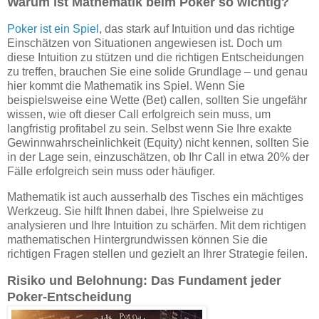
Warum ist Mathematik beim Poker so wichtig?
Poker ist ein Spiel
, das stark auf Intuition und das richtige
Einschätzen von Situationen angewiesen ist. Doch um
diese Intuition zu stützen und die richtigen Entscheidungen
zu treffen, brauchen Sie eine solide Grundlage – und genau
hier kommt die Mathematik ins Spiel. Wenn Sie
beispielsweise eine Wette (Bet) callen, sollten Sie ungefähr
wissen, wie oft dieser Call erfolgreich sein muss, um
langfristig profitabel zu sein. Selbst wenn Sie Ihre exakte
Gewinnwahrscheinlichkeit (Equity) nicht kennen, sollten Sie
in der Lage sein, einzuschätzen, ob Ihr Call in etwa 20% der
Fälle erfolgreich sein muss oder häufiger.
Mathematik ist auch ausserhalb des Tisches ein mächtiges
Werkzeug. Sie hilft Ihnen dabei, Ihre Spielweise zu
analysieren und Ihre Intuition zu schärfen. Mit dem richtigen
mathematischen Hintergrundwissen können Sie die
richtigen Fragen stellen und gezielt an Ihrer Strategie feilen.
Risiko und Belohnung: Das Fundament jeder
Poker-Entscheidung