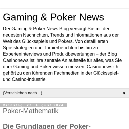
Gaming & Poker News
Der Gaming & Poker News Blog versorgt Sie mit den
neuesten Nachrichten, Trends und Informationen aus der
Welt des Glücksspiels und Pokers. Von detaillierten
Spielstrategien und Turnierberichten bis hin zu
Experteninterviews und Produktbewertungen – der Blog
Casinonews ist Ihre zentrale Anlaufstelle für alles, was Sie
über Gaming und Poker wissen müssen. Casinonews.ch
gehört zu den führenden Fachmedien in der Glücksspiel-
und Casino-Industrie.
▼
Dienstag, 27. August 2024
Poker-Mathematik
Die Grundlagen der Poker-