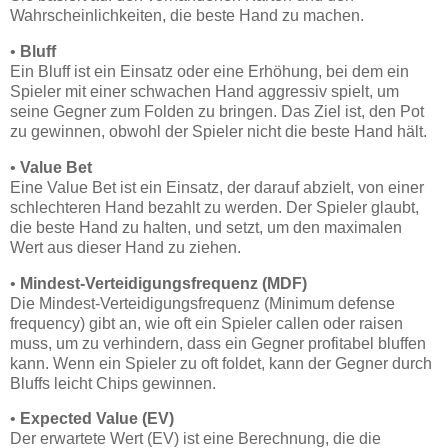
Wahrscheinlichkeiten, die beste Hand zu machen.
•
Bluff
Ein Bluff ist ein Einsatz oder eine Erhöhung, bei dem ein
Spieler mit einer schwachen Hand aggressiv spielt, um
seine Gegner zum Folden zu bringen. Das Ziel ist, den Pot
zu gewinnen, obwohl der Spieler nicht die beste Hand hält.
•
Value Bet
Eine Value Bet ist ein Einsatz, der darauf abzielt, von einer
schlechteren Hand bezahlt zu werden. Der Spieler glaubt,
die beste Hand zu halten, und setzt, um den maximalen
Wert aus dieser Hand zu ziehen.
•
Mindest-Verteidigungsfrequenz (MDF)
Die Mindest-Verteidigungsfrequenz (Minimum defense
frequency)
gibt an, wie oft ein Spieler callen oder raisen
muss, um zu verhindern, dass ein Gegner profitabel bluffen
kann. Wenn ein Spieler zu oft foldet, kann der Gegner durch
Bluffs leicht Chips gewinnen.
•
Expected Value (EV)
Der erwartete Wert (EV) ist eine Berechnung, die die