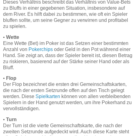
Dieses Verhältnis beschreibt das Verhältnis von Value-Bets
zu Bluffs in einer gegebenen Situation, insbesondere auf
dem River. Es hilft dabei zu bestimmen, wie oft ein Spieler
bluffen sollte, um seine Gegner zu verwirren und profitabel
zu spielen.
•
Wette
Eine Wette (Bet) im Poker ist das Setzen einer bestimmten
Anzahl von
Pokerchips
oder Geld in den Pot während einer
Hand. Sie zeigt an, dass der Spieler bereit ist, diesen Betrag
zu riskieren, basierend auf der Stärke seiner Hand oder als
Bluff.
•
Flop
Der Flop bezeichnet die ersten drei Gemeinschaftskarten,
die nach der ersten Setzrunde offen auf den Tisch gelegt
werden. Diese
Spielkarten
können von allen verbleibenden
Spielern in der Hand genutzt werden, um ihre Pokerhand zu
vervollständigen.
•
Turn
Der Turn ist die vierte Gemeinschaftskarte, die nach der
zweiten Setzrunde aufgedeckt wird. Auch diese Karte steht