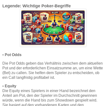
Legende: Wichtige Poker-Begriffe
•
Pot Odds
Die Pot Odds geben das Verhältnis zwischen dem aktuellen
Pot und der erforderlichen Einsatzsumme an, um eine Wette
(Bet) zu callen. Sie helfen dem Spieler zu entscheiden, ob
ein Call langfristig profitabel ist.
•
Equity
Die Equity eines Spielers in einer Hand bezeichnet den
Anteil am Pot, den der Spieler im Durchschnitt gewinnen
würde, wenn die Hand bis zum Showdown gespielt wird.
Sie basiert auf den vorhandenen Karten und den