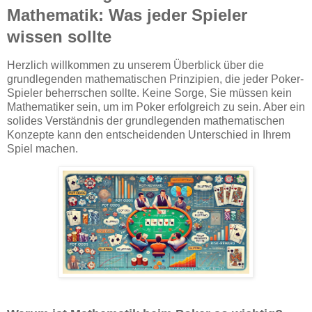
Mathematik: Was jeder Spieler
wissen sollte
Herzlich willkommen zu unserem Überblick über die
grundlegenden mathematischen Prinzipien, die jeder Poker-
Spieler beherrschen sollte. Keine Sorge, Sie müssen kein
Mathematiker sein, um im Poker erfolgreich zu sein. Aber ein
solides Verständnis der grundlegenden mathematischen
Konzepte kann den entscheidenden Unterschied in Ihrem
Spiel machen.