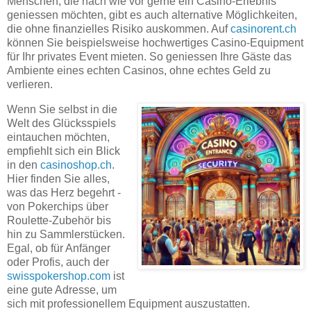
Menschen, die nach wie vor gerne ein Casino-Erlebnis
geniessen möchten, gibt es auch alternative Möglichkeiten,
die ohne finanzielles Risiko auskommen. Auf
casinorent.ch
können Sie beispielsweise hochwertiges Casino-Equipment
für Ihr privates Event mieten. So geniessen Ihre Gäste das
Ambiente eines echten Casinos, ohne echtes Geld zu
verlieren.
Wenn Sie selbst in die
Welt des Glücksspiels
eintauchen möchten,
empfiehlt sich ein Blick
in den
casinoshop.ch
.
Hier finden Sie alles,
was das Herz begehrt -
von Pokerchips über
Roulette-Zubehör bis
hin zu Sammlerstücken.
Egal, ob für Anfänger
oder Profis, auch der
swisspokershop.com
ist
eine gute Adresse, um
sich mit professionellem Equipment auszustatten.